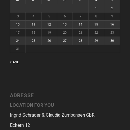
M
D
M
D
F
S
S
1
2
3
4
5
6
7
8
9
10
11
12
13
14
15
16
17
18
19
20
21
22
23
24
25
26
27
28
29
30
31
« Apr.
ADRESSE
LOCATION FOR YOU
Ingrid Schrader & Claudia Zumbansen GbR
Eckern 12