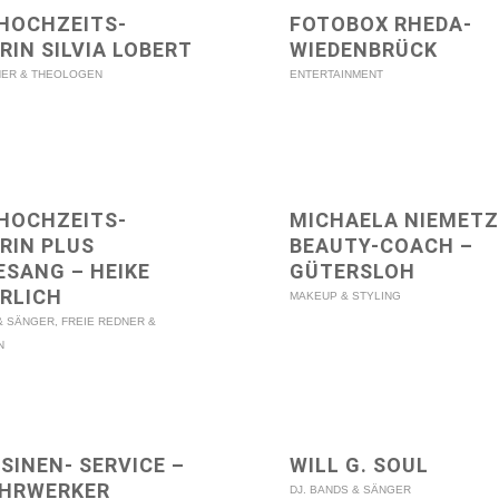
 HOCHZEITS-
FOTOBOX RHEDA-
RIN SILVIA LOBERT
WIEDENBRÜCK
NER & THEOLOGEN
ENTERTAINMENT
 HOCHZEITS-
MICHAELA NIEMETZ
RIN PLUS
BEAUTY-COACH –
ESANG – HEIKE
GÜTERSLOH
RLICH
MAKEUP & STYLING
 & SÄNGER
,
FREIE REDNER &
N
SINEN- SERVICE –
WILL G. SOUL
UHRWERKER
DJ. BANDS & SÄNGER