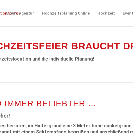
Event-Agentur
Hochzeitsplanung Online
Hochzeit
Even
HZEITSFEIER BRAUCHT DR
zeitslocation und die individuelle Planung!
D IMMER BELIEBTER …
cher!
 heiraten, im Hintergrund eine 3 Meter hohe dunkelgrüne Ei
spannt mit einem Sektempfang begrüßen und anschließend m