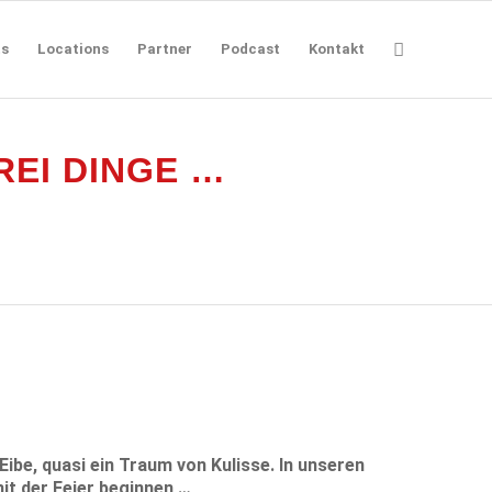
ts
Locations
Partner
Podcast
Kontakt
EI DINGE …
be, quasi ein Traum von Kulisse. In unseren
it der Feier beginnen …