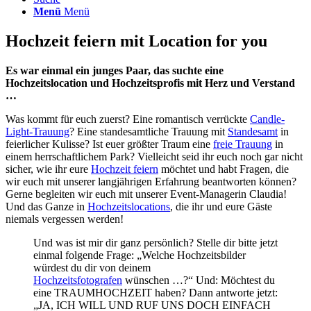
Menü
Menü
Hochzeit feiern mit Location for you
Es war einmal ein junges Paar, das suchte eine
Hochzeitslocation und Hochzeitsprofis mit Herz und Verstand
…
Was kommt für euch zuerst? Eine romantisch verrückte
Candle-
Light-Trauung
? Eine standesamtliche Trauung mit
Standesamt
in
feierlicher Kulisse? Ist euer größter Traum eine
freie Trauung
in
einem herrschaftlichem Park? Vielleicht seid ihr euch noch gar nicht
sicher, wie ihr eure
Hochzeit feiern
möchtet und habt Fragen, die
wir euch mit unserer langjährigen Erfahrung beantworten können?
Gerne begleiten wir euch mit unserer Event-Managerin Claudia!
Und das Ganze in
Hochzeitslocations
, die ihr und eure Gäste
niemals vergessen werden!
Und was ist mir dir ganz persönlich? Stelle dir bitte jetzt
einmal folgende Frage: „Welche Hochzeitsbilder
würdest du dir von deinem
Hochzeitsfotografen
wünschen …?“ Und: Möchtest du
eine TRAUMHOCHZEIT haben? Dann antworte jetzt:
„JA, ICH WILL UND RUF UNS DOCH EINFACH